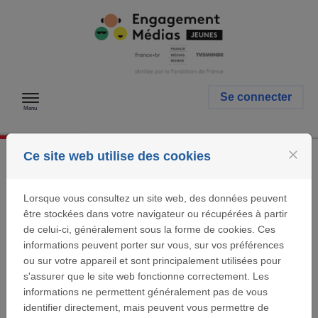
Passer au contenu
Se connecter
Menu
close
Ce site web utilise des cookies
Identification
Lorsque vous consultez un site web, des données peuvent
être stockées dans votre navigateur ou récupérées à partir
Se connecter
de celui-ci, généralement sous la forme de cookies. Ces
informations peuvent porter sur vous, sur vos préférences
Si vous avez déjà un compte utilisateur Fondation
Engagement Médias pour les Jeunes, entrez votre
ou sur votre appareil et sont principalement utilisées pour
adresse email et votre mot de passe ci-dessous.
s'assurer que le site web fonctionne correctement. Les
informations ne permettent généralement pas de vous
Email:
identifier directement, mais peuvent vous permettre de