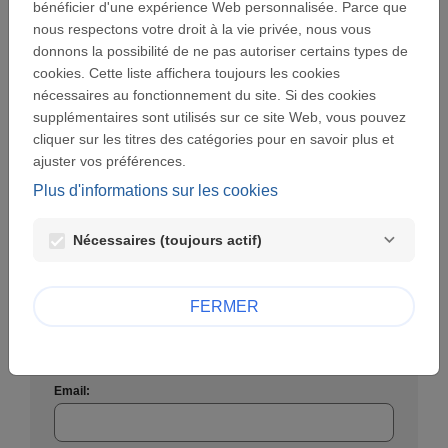
bénéficier d'une expérience Web personnalisée. Parce que
nous respectons votre droit à la vie privée, nous vous
donnons la possibilité de ne pas autoriser certains types de
Mot de passe :
cookies. Cette liste affichera toujours les cookies
visibility
nécessaires au fonctionnement du site. Si des cookies
supplémentaires sont utilisés sur ce site Web, vous pouvez
Mot de passe perdu ?
cliquer sur les titres des catégories pour en savoir plus et
ajuster vos préférences.
SE CONNECTER
Plus d'informations sur les cookies
Nécessaires (toujours actif)
Créer un nouveau compte
FERMER
Créer un compte utilisateur afin d'introduire une
demande.
Email: