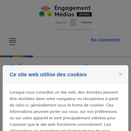
Passer au contenu
Se connecter
Menu
Déposer un projet
close
Ce site web utilise des cookies
et/ou compléter son
Lorsque vous consultez un site web, des données peuvent
dossier
être stockées dans votre navigateur ou récupérées à partir
de celui-ci, généralement sous la forme de cookies. Ces
informations peuvent porter sur vous, sur vos préférences
L'appel à projets Ma Parole vise à soutenir des actions
ou sur votre appareil et sont principalement utilisées pour
ou organismes d’intérêt général qui répondent
s'assurer que le site web fonctionne correctement. Les
à l’inclusion sociale par le biais de l’expression orale
informations ne permettent généralement pas de vous