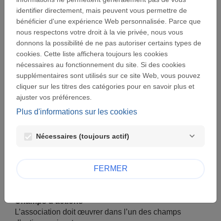
et écrite, l’éloquence et la confiance. Les projets
identifier directement, mais peuvent vous permettre de
doivent bénéficier à des jeunes de 14 à 35 ans, en
bénéficier d'une expérience Web personnalisée. Parce que
situation de fragilité. Cette situation est reconnue par la
nous respectons votre droit à la vie privée, nous vous
Fondation comme étant la non-inclusion d’une
donnons la possibilité de ne pas autoriser certains types de
personne ou d’un groupe d’individus en raison de leur
cookies. Cette liste affichera toujours les cookies
situation, économique, sociale, géographique,
nécessaires au fonctionnement du site. Si des cookies
éducative, culturelle.
supplémentaires sont utilisés sur ce site Web, vous pouvez
cliquer sur les titres des catégories pour en savoir plus et
ajuster vos préférences.
Critères d’éligibilité
Plus d'informations sur les cookies
L’objet de l’association
L’association œuvre pour l’inclusion des jeunes en
Nécessaires (toujours actif)
situation de fragilité, de 14 à 35 ans.
Statut de l’association
FERMER
L’association est d’intérêt général, éligible au mécénat.
Champs d’actions
L’association doit œuvrer dans l’un des champs